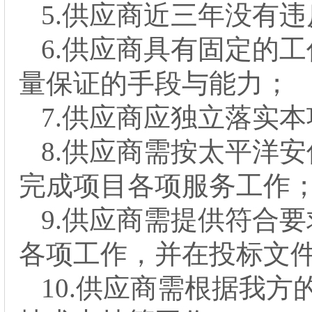
5.
供应
商近三年没有违
6.
供应
商具有固定的工
量保证的手段与能力；
7.
供应
商应独立
落实本
8.
供应
商需按太平洋安
完成项目各项
服务
工作
9.供应
商需提供符合
要
各项工作
，并在投标文
10.供应商需
根据我方